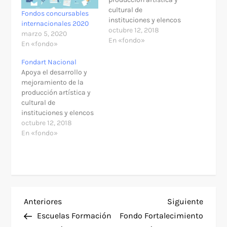
cultural de
Fondos concursables
instituciones y elencos
internacionales 2020
estables y fomenta la
octubre 12, 2018
marzo 5, 2020
creación de excelencia,
En «fondo»
En «fondo»
la asociatividad y los
proyectos
Fondart Nacional
conmemorativos del
Apoya el desarrollo y
Bicentenario, teniendo
mejoramiento de la
especial atención a la
producción artística y
creación, ampliación y
cultural de
diversificación de las
instituciones y elencos
audiencias. Descripción
estables y fomenta la
octubre 12, 2018
Permite obtener
creación de excelencia,
En «fondo»
financiamiento total o
la asociatividad y los
parcial para…
proyectos
conmemorativos del
Bicentenario, teniendo
especial atención a la
creación, ampliación y
N
Entrada
Siguie
Anteriores
Siguiente
diversificación de las
audiencias. Descripción
anterior
entra
Escuelas Formación
Fondo Fortalecimiento
Permite obtener