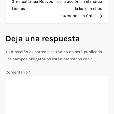
a
Sindical Línea Nuevos
de la acción en el marco
financiamiento total o
Líderes
de los derechos
parcial para…
v
humanos en Chile
e
g
Deja una respuesta
a
Tu dirección de correo electrónico no será publicada.
c
Los campos obligatorios están marcados con
*
i
Comentario
*
ó
n
d