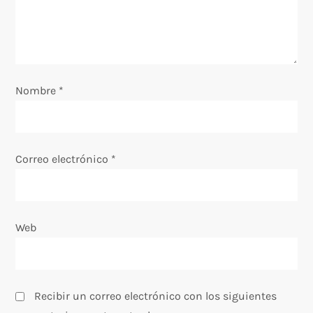
e
e
n
Nombre
*
t
r
Correo electrónico
*
a
d
Web
a
s
Recibir un correo electrónico con los siguientes