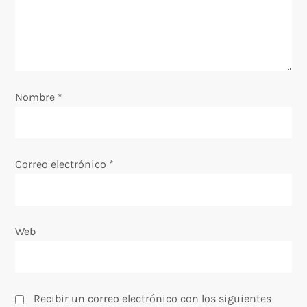
d
e
e
Nombre
*
n
t
Correo electrónico
*
r
a
Web
d
a
s
Recibir un correo electrónico con los siguientes