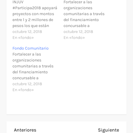
INJUV
Fortalecer a las
#Participa2018 apoyará
organizaciones
proyectos con montos
comunitarias a través
entre 1 y 2 millones de
del financiamiento
pesos los que están
concursable a
divididos en cuotas
octubre 12, 2018
proyectos e ideas
octubre 12, 2018
regionales. Podrán
En «fondo»
juveniles, por medio de
En «fondo»
postular juntas de
recursos económicos y
Fondo Comunitario
vecinos y
técnicos a las
Fortalecer a las
organizaciones
organizaciones
organizaciones
comunitarias, clubes
constituidas con
comunitarias a través
deportivos,
persona jurídica sin
del financiamiento
asociaciones o
fines de lucro que
concursable a
comunidades y
presenten iniciativas en
proyectos e ideas
octubre 12, 2018
colectivos artístico-
beneficio de jóvenes de
juveniles, por medio de
En «fondo»
culturales – todos
entre 15 y 29 años de
recursos económicos y
territoriales o
edad, pertenecientes a…
técnicos a las
funcionales - que se
organizaciones
encuentren
constituidas con
constituidos como
persona jurídica sin
persona jurídica sin
fines de lucro que
fines…
N
Entrada
Siguie
Anteriores
Siguiente
presenten iniciativas en