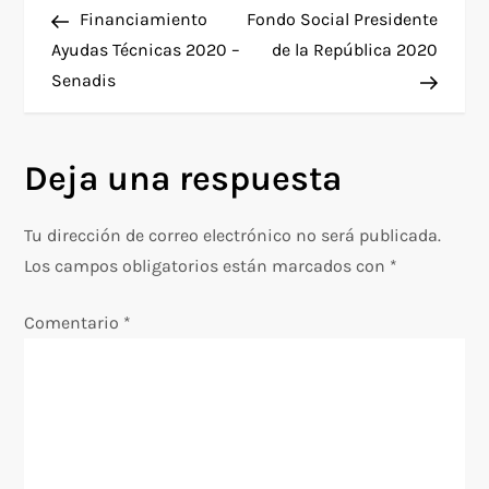
beneficio de jóvenes de
anterior
entra
Financiamiento
Fondo Social Presidente
a
entre 15 y 29 años de
Ayudas Técnicas 2020 –
de la República 2020
edad, pertenecientes a…
Senadis
v
e
Deja una respuesta
g
Tu dirección de correo electrónico no será publicada.
a
Los campos obligatorios están marcados con
*
c
Comentario
*
i
ó
n