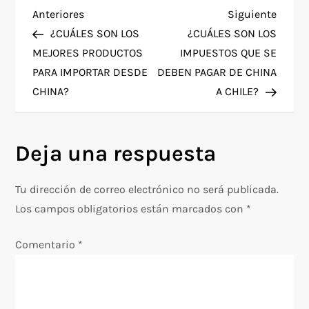
N
Entrada
Siguie
Anteriores
Siguiente
anterior
entra
¿CUÁLES SON LOS
¿CUÁLES SON LOS
a
MEJORES PRODUCTOS
IMPUESTOS QUE SE
PARA IMPORTAR DESDE
DEBEN PAGAR DE CHINA
v
CHINA?
A CHILE?
e
g
Deja una respuesta
a
Tu dirección de correo electrónico no será publicada.
c
Los campos obligatorios están marcados con
*
i
Comentario
*
ó