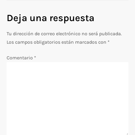
v
Deja una respuesta
e
g
Tu dirección de correo electrónico no será publicada.
Los campos obligatorios están marcados con
*
a
Comentario
*
c
i
ó
n
d
e