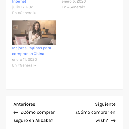
Internet
enero 5, 2020
julio 17, 2021
En «General»
En «General»
Mejores Páginas para
comprar en China
enero 11, 2020
En «General»
N
Entrada
Siguie
Anteriores
Siguiente
anterior
entra
¿Cómo comprar
¿Cómo comprar en
a
seguro en Alibaba?
wish?