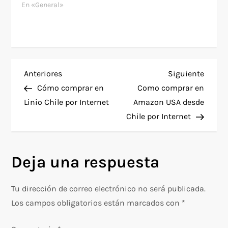
En «General»
N
Entrada
Siguie
Anteriores
Siguiente
anterior
entra
Cómo comprar en
Como comprar en
a
Linio Chile por Internet
Amazon USA desde
Chile por Internet
v
e
Deja una respuesta
g
Tu dirección de correo electrónico no será publicada.
a
Los campos obligatorios están marcados con
*
c