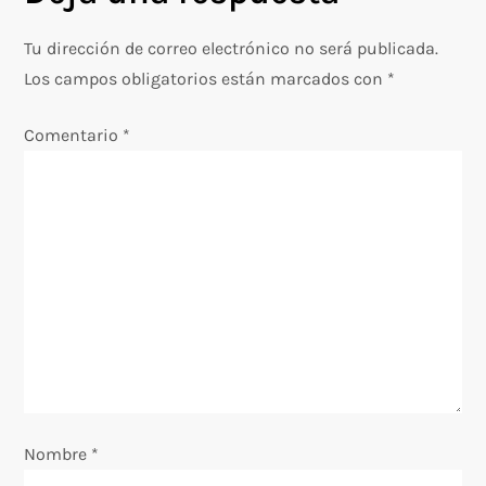
a
Tu dirección de correo electrónico no será publicada.
c
Los campos obligatorios están marcados con
*
i
Comentario
*
ó
n
d
e
e
n
Nombre
*