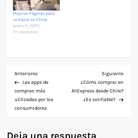
Mejores Páginas para
comprar en China
enero 11, 2020
En «General»
N
Entrada
Siguie
Anteriores
Siguiente
anterior
entra
Las apps de
¿Cómo comprar en
a
compras más
AliExpress desde Chile?
utilizadas por los
¿Es confiable?
v
consumidores
e
g
Deja una respuesta