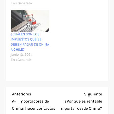
En «General»
¿CUÁLES SON LOS
IMPUESTOS QUE SE
DEBEN PAGAR DE CHINA
A CHILE?
junio 13, 2021
En «General»
N
Entrada
Siguie
Anteriores
Siguiente
anterior
entra
Importadores de
¿Por qué es rentable
a
China: hacer contactos
importar desde China?