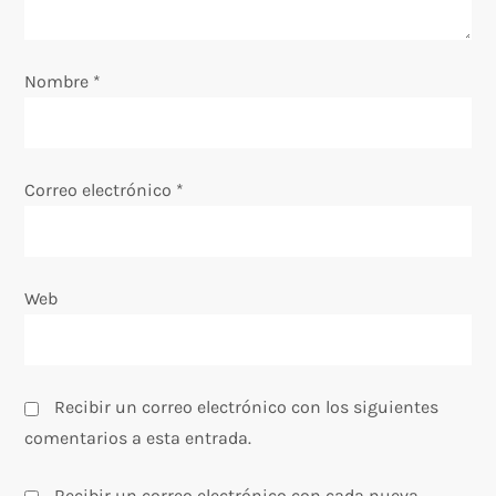
e
Nombre
*
n
t
Correo electrónico
*
r
a
Web
d
a
s
Recibir un correo electrónico con los siguientes
comentarios a esta entrada.
Recibir un correo electrónico con cada nueva