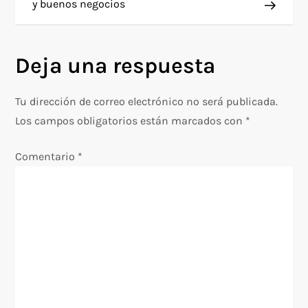
y buenos negocios
v
e
Deja una respuesta
g
Tu dirección de correo electrónico no será publicada.
a
Los campos obligatorios están marcados con
*
c
Comentario
*
i
ó
n
d
e